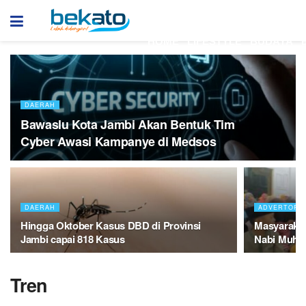
HOME
LIFESTYLE
BUDAYA
DAERAH
Bawaslu Kota Jambi Akan Bentuk Tim
Cyber Awasi Kampanye di Medsos
DAERAH
ADVERTORI
Hingga Oktober Kasus DBD di Provinsi
Masyarakat
Jambi capai 818 Kasus
Nabi Muha
Tren